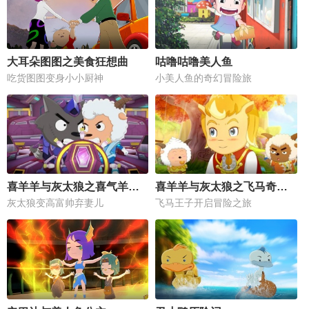
大耳朵图图之美食狂想曲
咕噜咕噜美人鱼
吃货图图变身小小厨神
小美人鱼的奇幻冒险旅
喜羊羊与灰太狼之喜气羊羊过蛇年
喜羊羊与灰太狼之飞马奇遇记
灰太狼变高富帅弃妻儿
飞马王子开启冒险之旅