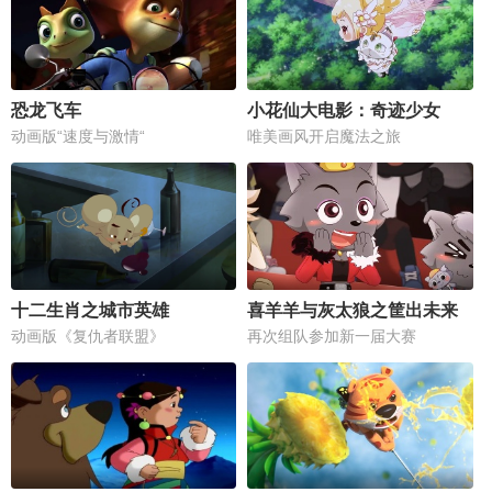
恐龙飞车
小花仙大电影：奇迹少女
动画版“速度与激情“
唯美画风开启魔法之旅
十二生肖之城市英雄
喜羊羊与灰太狼之筐出未来
动画版《复仇者联盟》
再次组队参加新一届大赛