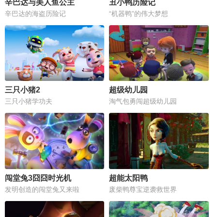
辛巴达与美人鱼公主
丑小鸭历险记
辛巴达的海盗历险记
“机器鸭”的伟大梦想
三只小猪2
超级幼儿园
三只小猪学功夫
淘气包勇闯超级幼儿园
闯堂兔3囧囧时光机
超能太阳鸭
发明创造的闯堂兔又来啦
废柴鸭尊宝逆袭救世界