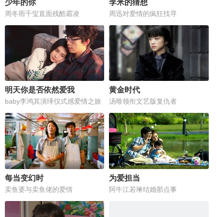
少年的你
李米的猜想
周冬雨千玺直面残酷霸凌
周迅对爱情的疯狂找寻
明天你是否依然爱我
黄金时代
baby李鸿其演绎仪式感爱情之旅
汤唯领衔文艺版复仇者
每当变幻时
为爱担当
卖鱼婆与卖鱼佬的爱情
阿牛江若琳结婚那点事