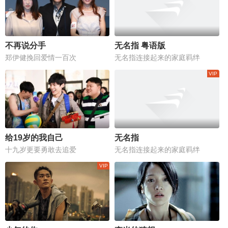
不再说分手
无名指 粤语版
郑伊健挽回爱情一百次
无名指连接起来的家庭羁绊
给19岁的我自己
无名指
十九岁更要勇敢去追爱
无名指连接起来的家庭羁绊