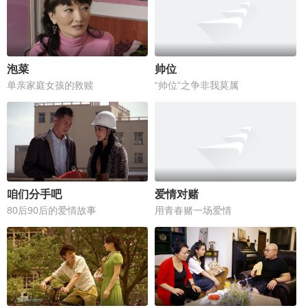
泡菜
帅位
单亲家庭女孩的救赎
“帅位”之争非我莫属
咱们分手吧
爱情对赌
80后90后的爱情故事
用青春赌一场爱情