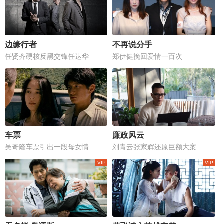
边缘行者
不再说分手
任贤齐硬核反黑交锋任达华
郑伊健挽回爱情一百次
车票
廉政风云
吴奇隆车票引出一段母女情
刘青云张家辉还原巨额大案