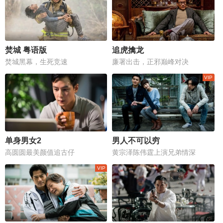
焚城 粤语版
追虎擒龙
焚城黑幕，生死竞速
廉署出击，正邪巅峰对决
单身男女2
男人不可以穷
高圆圆最美颜值追古仔
黄宗泽陈伟霆上演兄弟情深