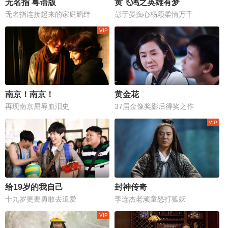
无名指 粤语版
黄飞鸿之英雄有梦
无名指连接起来的家庭羁绊
彭于晏痴心杨颖柔情万千
南京！南京！
黄金花
再现南京屈辱血泪史
37届金像奖影后得奖之作
给19岁的我自己
封神传奇
十九岁更要勇敢去追爱
李连杰老顽童怒打狐妖