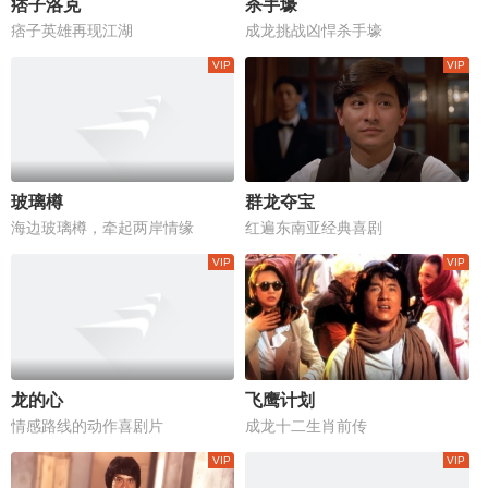
痞子洛克
杀手壕
痞子英雄再现江湖
成龙挑战凶悍杀手壕
玻璃樽
群龙夺宝
海边玻璃樽，牵起两岸情缘
红遍东南亚经典喜剧
龙的心
飞鹰计划
情感路线的动作喜剧片
成龙十二生肖前传