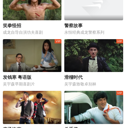
笑拳怪招
警察故事
成龙自导自演功夫喜剧
永恒经典成龙警察系列
发钱寒 粤语版
滑稽时代
吴宇森早期喜剧片
吴宇森致敬卓别林