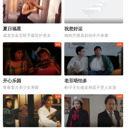
夏日福星
祝您好运
成龙洪金宝联手爆笑护美女
梅艳芳携喜剧动作片来袭
开心乐园
老豆唔怕多
青春复古美少女养眼
彬仔天生顽皮捣蛋不受人欢迎