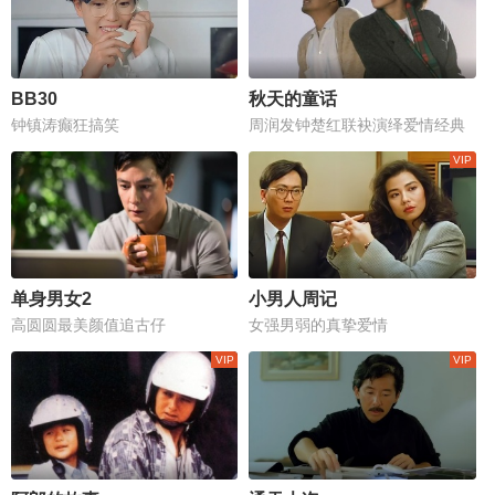
BB30
秋天的童话
钟镇涛癫狂搞笑
周润发钟楚红联袂演绎爱情经典
单身男女2
小男人周记
高圆圆最美颜值追古仔
女强男弱的真挚爱情