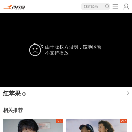
战旗如画
由于版权方限制，该地区暂
不支持播放
红苹果
相关推荐