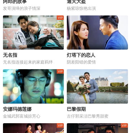
阿郎的故事
通天大盗
发哥演绎的浪子情深
杨紫琼惊艳出演
无名指
灯塔下的恋人
无名指连接起来的家庭羁绊
阴差阳错的爱情
安娜玛德莲娜
巴黎假期
金城武郭富城掠芳心
古仔郭采洁巴黎秀甜蜜