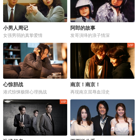
小男人周记
阿郎的故事
女强男弱的真挚爱情
发哥演绎的浪子情深
心惊胆战
南京！南京！
港式惊悚极限心理挑战
再现南京屈辱血泪史