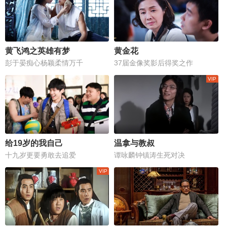
黄飞鸿之英雄有梦
黄金花
彭于晏痴心杨颖柔情万千
37届金像奖影后得奖之作
给19岁的我自己
温拿与教叔
十九岁更要勇敢去追爱
谭咏麟钟镇涛生死对决