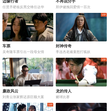
边缘行者
不再说分手
任贤齐硬核反黑交锋任达华
郑伊健挽回爱情一百次
车票
封神传奇
吴奇隆车票引出一段母女情
李连杰老顽童怒打狐妖
廉政风云
龙的传人
刘青云张家辉还原巨额大案
赌球比赛