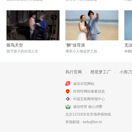
留鸟天空
“醉”佳导演
无
留守孩子的自强人生
佛系小人物追梦之旅
林鹏
风行官网
橙星梦工厂
小剪刀
诚信示范网站
经营性网站备案信息
花鼓情
耗尽一生
中国互联网举报中心
传承发扬中国传统艺术
守着棺材铺耗尽一生
诚信经营 放心消费
北京12318文化市场举报热线
举报邮箱：
kefu@fun.tv