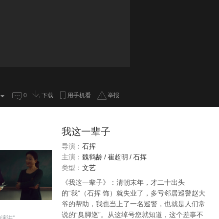
0
下载
用手机看
举报
我这一辈子
导演：
石挥
主演：
魏鹤龄
/
崔超明
/
石挥
类型：
文艺
《我这一辈子》：清朝末年，才二十出头
的“我”（石挥 饰）就失业了，多亏邻居巡警赵大
爷的帮助，我也当上了一名巡警，也就是人们常
说的“臭脚巡”。从这绰号您就知道，这个差事不
演讲”