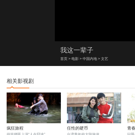
00:00/00:00
我这一辈子
首页
>
电影
>
中国内地
>
文艺
相关影视剧
疯狂旅程
任性的硬币
青春
搞笑绑匪上演“人在囧途”
台湾青年的大陆旅途
问题