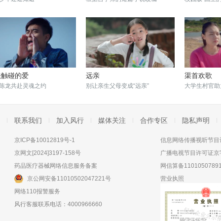
法触碰的爱
远亲
渠首欢歌
陈龙共赴灵魂之约
别让亲生父母变成“远亲”
大学生村官助
联系我们
加入风行
媒体关注
合作专区
隐私声明
京ICP备10012819号-1
信息网络传播视听节目许
京网文[2024]3197-158号
广播电视节目许可证京字
药品医疗器械网络信息服务备案
网信算备11010507891
京公网安备11010502047221号
营业执照
网络110报警服务
风行客服联系电话：4000966660