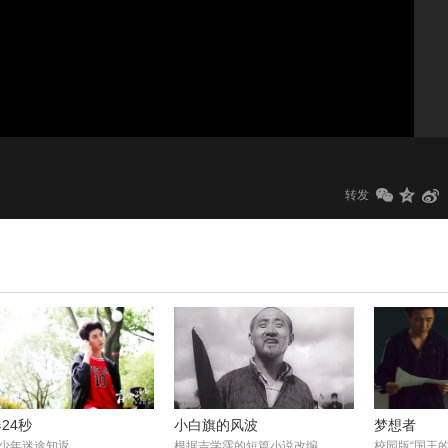
1.0x
标清
转发
24秒
小白旗的风波
梦想者
少年迷途知返
根据吉学霈的短篇小说改编
校园版“国王的