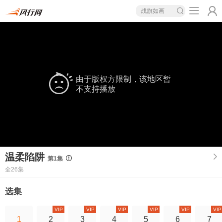
战旗如画
由于版权方限制，该地区暂
不支持播放
温柔陷阱
第1集
全26集
选集
VIP
VIP
VIP
VIP
VIP
VIP
1
2
3
4
5
6
7