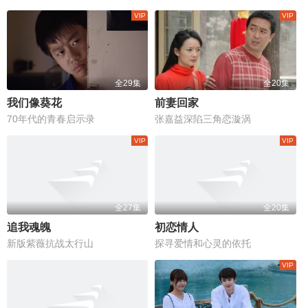
全29集
全20集
我们像葵花
前妻回家
70年代的青春启示录
张嘉益深陷三角恋漩涡
全27集
全20集
追我魂魄
初恋情人
新版紫薇抗战太行山
探寻爱情和心灵的依托