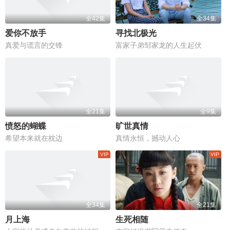
全42集
全34集
爱你不放手
寻找北极光
真爱与谎言的交锋
富家子弟邹家龙的人生起伏
全21集
全9集
愤怒的蝴蝶
旷世真情
希望本来就在枕边
真情永恒，撼动人心
全34集
全21集
月上海
生死相随