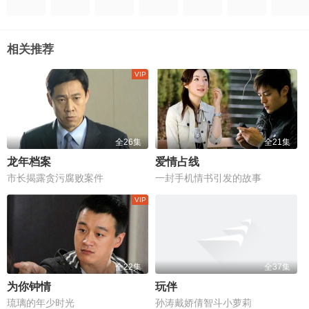
相关推荐
全26集
全21集
龙年档案
爱情占线
市长揭露贪污腐败案件
一封手机情书引发的故事
全22集
全37集
为你钟情
玩伴
琉璃的年少时光
孙涛戴娇倩智斗小萝莉