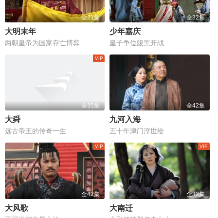
全21集
全32集
大明末年
少年嘉庆
两朝皇帝为国家存亡博弈
皇子争位腹黑开战
全35集
全42集
大舜
九河入海
远古帝王的传奇一生
五十年津门浮世绘
全42集
全32集
大风歌
大南迁