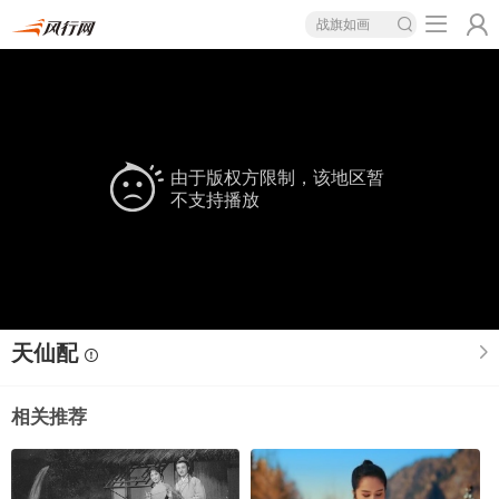
战旗如画
由于版权方限制，该地区暂
不支持播放
天仙配
相关推荐