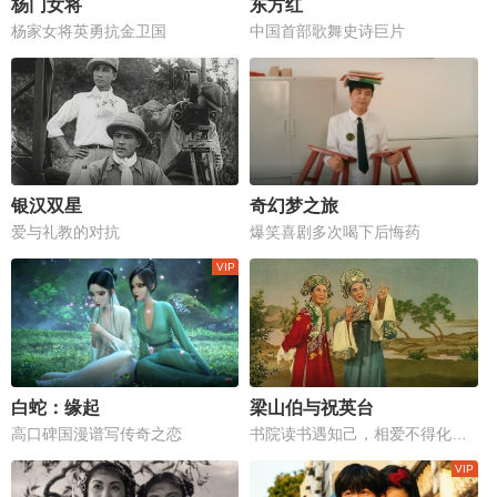
杨门女将
东方红
杨家女将英勇抗金卫国
中国首部歌舞史诗巨片
银汉双星
奇幻梦之旅
爱与礼教的对抗
爆笑喜剧多次喝下后悔药
白蛇：缘起
梁山伯与祝英台
高口碑国漫谱写传奇之恋
书院读书遇知己，相爱不得化蝶归