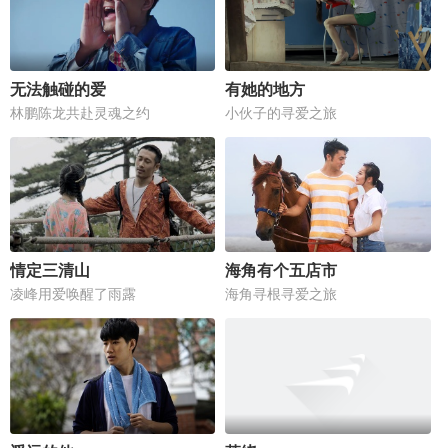
无法触碰的爱
有她的地方
林鹏陈龙共赴灵魂之约
小伙子的寻爱之旅
情定三清山
海角有个五店市
凌峰用爱唤醒了雨露
海角寻根寻爱之旅