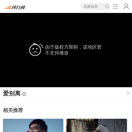
战旗如画
由于版权方限制，该地区暂
不支持播放
爱别离
相关推荐