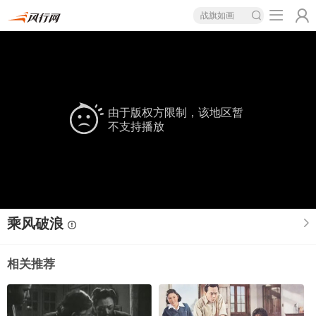
战旗如画
由于版权方限制，该地区暂
不支持播放
乘风破浪
相关推荐