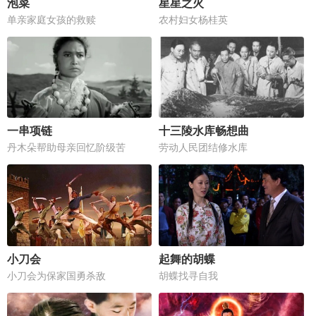
泡菜
星星之火
单亲家庭女孩的救赎
农村妇女杨桂英
一串项链
十三陵水库畅想曲
丹木朵帮助母亲回忆阶级苦
劳动人民团结修水库
小刀会
起舞的胡蝶
小刀会为保家国勇杀敌
胡蝶找寻自我