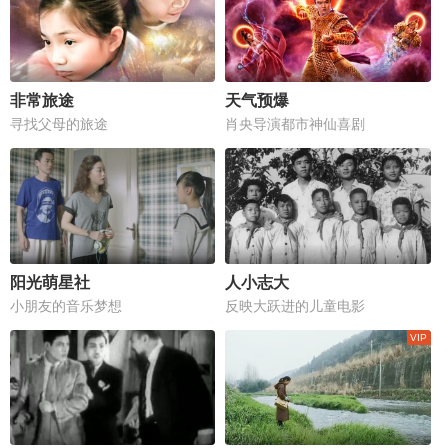
非常旅途
天气预爆
寻找父母的旅途
肖央导演都市神仙喜剧
阳光萌星社
人小志大
小朋友的音乐梦想
反映大跃进的儿童电影