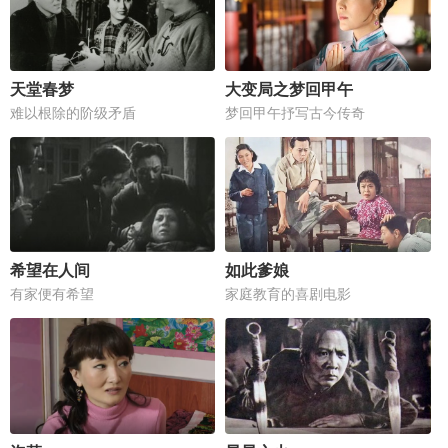
天堂春梦
大变局之梦回甲午
难以根除的阶级矛盾
梦回甲午抒写古今传奇
希望在人间
如此爹娘
有家便有希望
家庭教育的喜剧电影