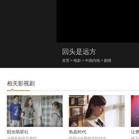
00:00/00:00
回头是远方
首页
>
电影
>
中国内地
>
剧情
相关影视剧
阳光萌星社
热血时代
让
小朋友的音乐梦想
懦弱少女勇敢守护信念
放飞