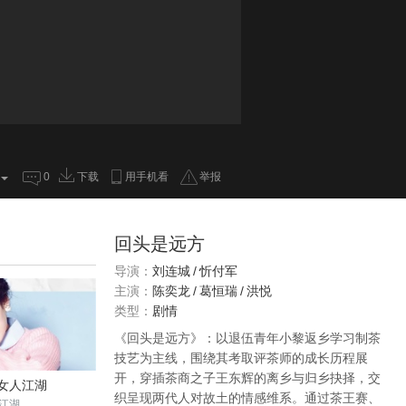
0
下载
用手机看
举报
回头是远方
导演：
刘连城
/
忻付军
主演：
陈奕龙
/
葛恒瑞
/
洪悦
类型：
剧情
《回头是远方》：以退伍青年小黎返乡学习制茶
技艺为主线，围绕其考取评茶师的成长历程展
开，穿插茶商之子王东辉的离乡与归乡抉择，交
女人江湖
织呈现两代人对故土的情感维系。通过茶王赛、
江湖