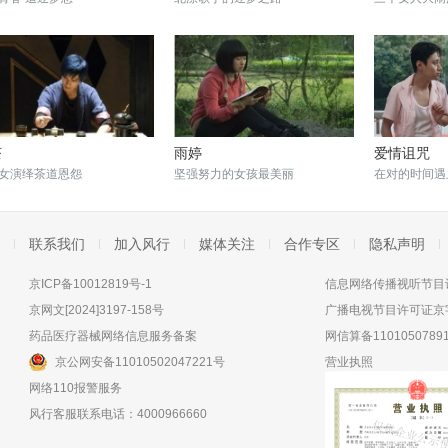
茶
雨婷
爱情诅咒
女演绎茶道恩怨
坚强努力的女孩最美丽
在对的时间遇
联系我们
加入风行
媒体关注
合作专区
隐私声明
京ICP备10012819号-1
信息网络传播视听节目许
京网文[2024]3197-158号
广播电视节目许可证京字
药品医疗器械网络信息服务备案
网信算备11010507891
京公网安备11010502047221号
营业执照
网络110报警服务
风行客服联系电话：4000966660