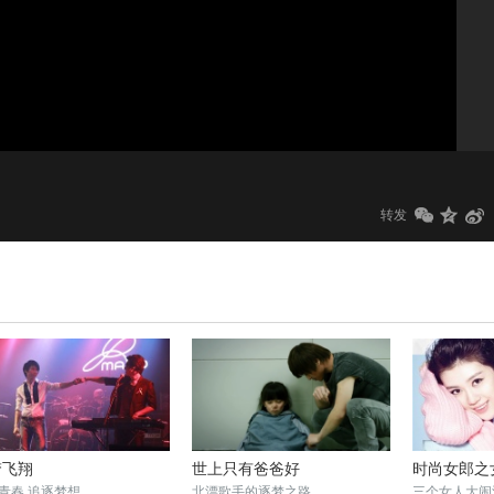
1.0x
标清
转发
梦飞翔
世上只有爸爸好
时尚女郎之
青春 追逐梦想
北漂歌手的逐梦之路
三个女人大闹