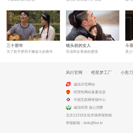
三十那年
镜头前的女人
斗
为了歌手梦而不懈奋斗的青年
导演和女替身的爱情
美少
风行官网
橙星梦工厂
小剪刀
诚信示范网站
经营性网站备案信息
梦想合伙人
斗爱
中国互联网举报中心
姚晨唐嫣为梦想走出坚定的一步
钟汉良教你爱上一支舞
诚信经营 放心消费
北京12318文化市场举报热线
举报邮箱：
kefu@fun.tv