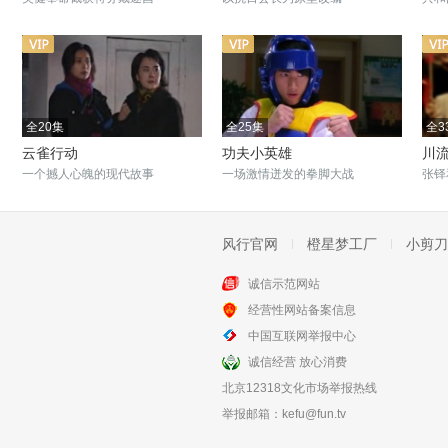
全20集
全25集
全3
云雀行动
功夫小英雄
川
一个撼人心魄的现代故事
一场激情迸发的拳脚大战
张铎
风行官网
橙星梦工厂
小剪刀
诚信示范网站
全20集
全33集
经营性网站备案信息
我叫张思德
我们的队伍向太阳
中国互联网举报中心
牛骏峰还原张思德的热血人生
揭开全国解放的奋斗历程
诚信经营 放心消费
北京12318文化市场举报热线
举报邮箱：
kefu@fun.tv