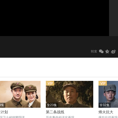
1.0x
标清
转发
3集
全23集
全32集
灵计划
第二条战线
烽火抗大
国卫士破细菌阴谋
历史事件的详实再现
爆款抗战再现