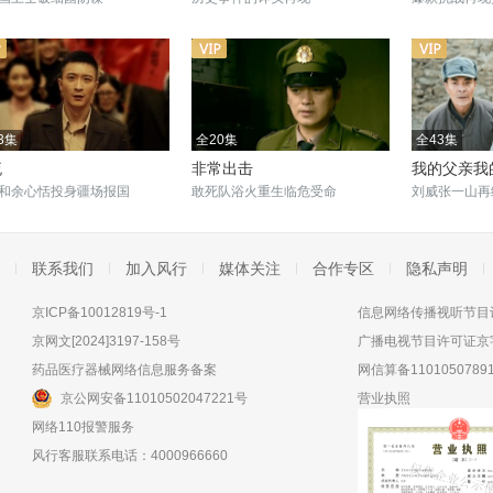
3集
全20集
全43集
流
非常出击
我的父亲我
和余心恬投身疆场报国
敢死队浴火重生临危受命
刘威张一山再
联系我们
加入风行
媒体关注
合作专区
隐私声明
京ICP备10012819号-1
信息网络传播视听节目许
京网文[2024]3197-158号
广播电视节目许可证京字
药品医疗器械网络信息服务备案
网信算备11010507891
京公网安备11010502047221号
营业执照
网络110报警服务
风行客服联系电话：4000966660