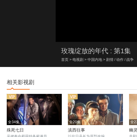
00:00/00:00
玫瑰绽放的年代 : 第1集
首页
>
电视剧
>
中国内地
>
剧情
/
动作
/
战争
相关影视剧
全34集
全20集
全2
殊死七日
滇西往事
幽
吴健奉命截获特务戴遂昌
以抗日县长为原型改编
共和