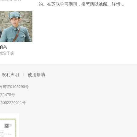
的。在苏联学习期间，柳芍药以她倔...
详情
的兵
续父子缘
权利声明
使用帮助
可证0108290号
1475号
5002220011号