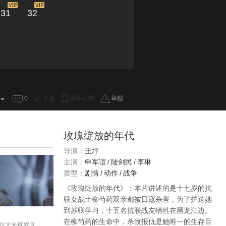
31
32
0
下载
用手机看
举报
玫瑰绽放的年代
导演：
王坪
主演：
申军谊
/
陆剑民
/
李琳
类型：
剧情
/
动作
/
战争
《玫瑰绽放的年代》：本片讲述的是十七岁的抗
联女战士柳芍药双亲都被日寇杀害，为了护送她
到苏联学习，十五名抗联战友牺牲在黑龙江边。
在柳芍药的生命中，杀敌报仇是她唯一的生存目
抗大光辉岁月