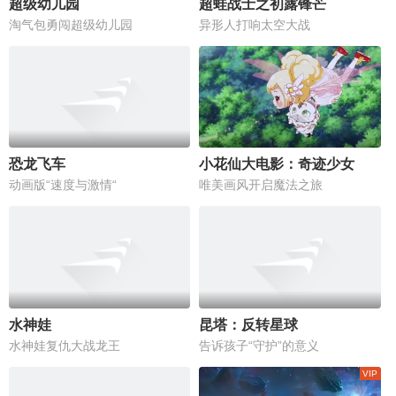
超级幼儿园
超蛙战士之初露锋芒
淘气包勇闯超级幼儿园
异形人打响太空大战
恐龙飞车
小花仙大电影：奇迹少女
动画版“速度与激情“
唯美画风开启魔法之旅
水神娃
昆塔：反转星球
水神娃复仇大战龙王
告诉孩子“守护”的意义