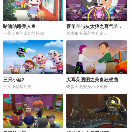
咕噜咕噜美人鱼
喜羊羊与灰太狼之喜气羊羊过蛇年
小美人鱼的奇幻冒险旅
灰太狼变高富帅弃妻儿
三只小猪2
大耳朵图图之美食狂想曲
三只小猪学功夫
吃货图图变身小小厨神