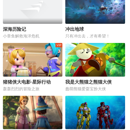
深海历险记
冲出地球
小章鱼解救海洋危机
只有冲出去，才有希望！
猪猪侠大电影·星际行动
我是大熊猫之熊猫大侠
轰轰烈烈的冒险之旅
蠢萌熊猫爱耍宝扮大侠