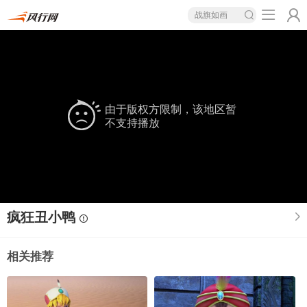
战旗如画
由于版权方限制，该地区暂
不支持播放
疯狂丑小鸭
相关推荐