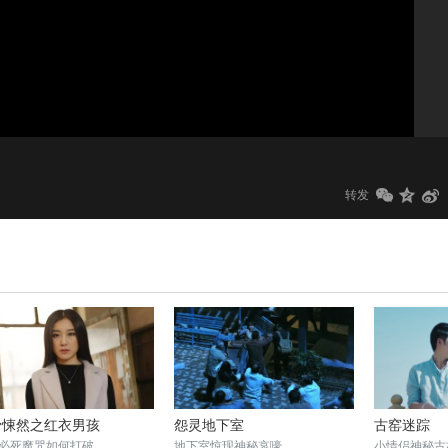
1.0x
标清
转发
骨悚然之红衣男孩
怨灵地下室
古窑迷踪
必死魔咒如何打破
地下室惊现神秘哀嚎
小情侣神秘古