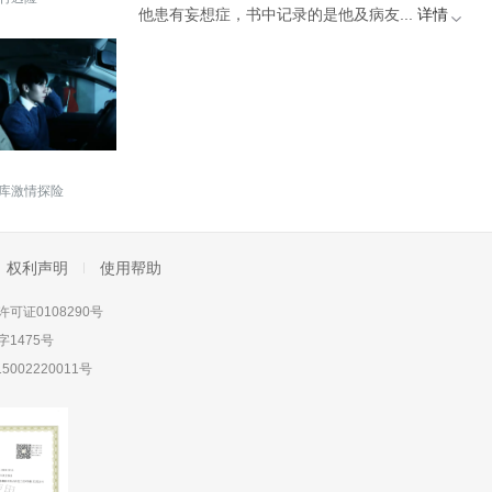
他患有妄想症，书中记录的是他及病友...
详情
库激情探险
权利声明
使用帮助
可证0108290号
1475号
5002220011号