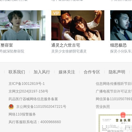
夜整容室
通灵之六世古宅
细思极恐
丹妮深陷整容院
灵异少女徐娇阴宅通灵
探灵小分队车
联系我们
加入风行
媒体关注
合作专区
隐私声明
京ICP备10012819号-1
信息网络传播视听节目许
京网文[2024]3197-158号
广播电视节目许可证京字
药品医疗器械网络信息服务备案
网信算备11010507891
京公网安备11010502047221号
营业执照
网络110报警服务
风行客服联系电话：4000966660