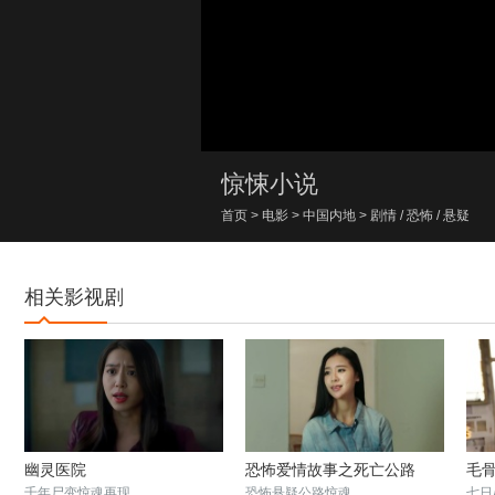
00:00/00:00
惊悚小说
首页
>
电影
>
中国内地
>
剧情
/
恐怖
/
悬疑
相关影视剧
幽灵医院
恐怖爱情故事之死亡公路
毛
千年尸变惊魂再现
恐怖悬疑公路惊魂
七日