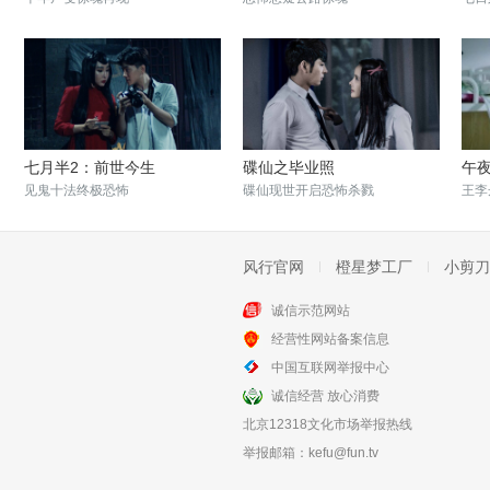
七月半2：前世今生
碟仙之毕业照
午
见鬼十法终极恐怖
碟仙现世开启恐怖杀戮
王李
风行官网
橙星梦工厂
小剪刀
诚信示范网站
经营性网站备案信息
绣花鞋
夜半凶铃
中国互联网举报中心
林心如变女鬼现身江南
夜半铃声惊魂索命
诚信经营 放心消费
北京12318文化市场举报热线
举报邮箱：
kefu@fun.tv