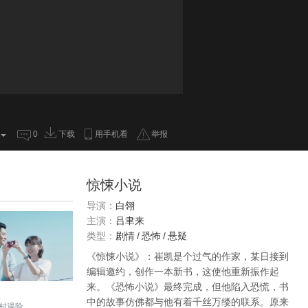
0
下载
用手机看
举报
惊悚小说
导演：
白翎
主演：
吕聿来
类型：
剧情
/
恐怖
/
悬疑
《惊悚小说》：崔凯是个过气的作家，某日接到
编辑邀约，创作一本新书，这使他重新振作起
来。《恐怖小说》最终完成，但他陷入恐慌，书
中的故事仿佛都与他有着千丝万缕的联系。原来
村遇险