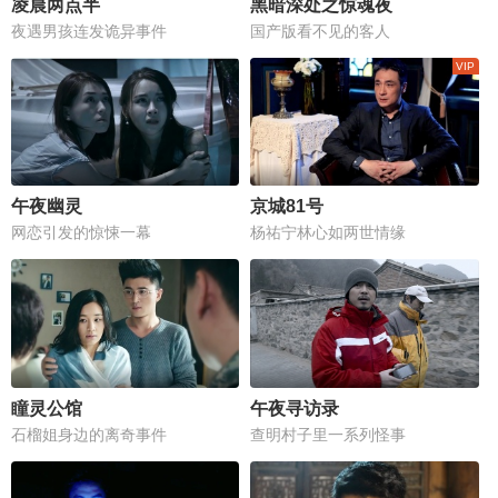
凌晨两点半
黑暗深处之惊魂夜
夜遇男孩连发诡异事件
国产版看不见的客人
午夜幽灵
京城81号
网恋引发的惊悚一幕
杨祐宁林心如两世情缘
瞳灵公馆
午夜寻访录
石榴姐身边的离奇事件
查明村子里一系列怪事