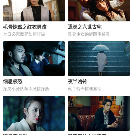
毛骨悚然之红衣男孩
通灵之六世古宅
七日必死魔咒如何打破
灵异少女徐娇阴宅通灵
细思极恐
夜半凶铃
探灵小分队车库激情探险
夜半铃声惊魂索命