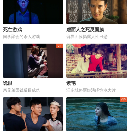
死亡游戏
虐面人之死灵面膜
同学聚会的杀人游戏
诡异面膜揭露人性丑恶
诡眼
紫宅
亲兄弟因钱反目成仇
汪东城佟丽娅演绎惊魂大片