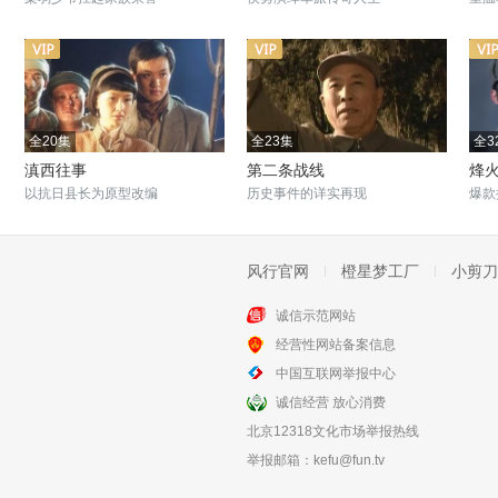
全20集
全23集
全3
滇西往事
第二条战线
烽
以抗日县长为原型改编
历史事件的详实再现
爆款
风行官网
橙星梦工厂
小剪刀
诚信示范网站
全30集
全33集
经营性网站备案信息
离开军营的日子
川流
中国互联网举报中心
军人情谊
张铎和余心恬投身疆场报国
诚信经营 放心消费
北京12318文化市场举报热线
举报邮箱：
kefu@fun.tv