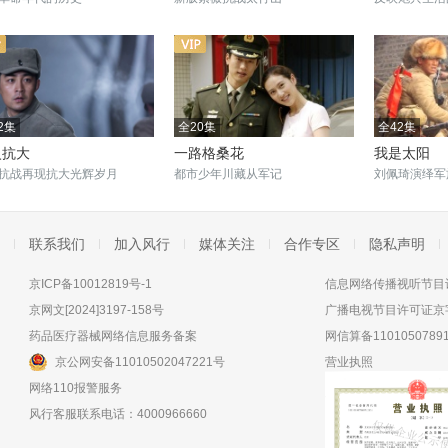
2集
全20集
全42集
火抗大
一路格桑花
我是太阳
抗战再现抗大光辉岁月
都市少年川藏从军记
刘佩琦演绎军
联系我们
加入风行
媒体关注
合作专区
隐私声明
京ICP备10012819号-1
信息网络传播视听节目许
京网文[2024]3197-158号
广播电视节目许可证京字
药品医疗器械网络信息服务备案
网信算备11010507891
京公网安备11010502047221号
营业执照
网络110报警服务
风行客服联系电话：4000966660