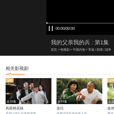
00:00/00:00
我的父亲我的兵 : 第1集
首页
>
电视剧
>
中国内地
>
军旅
/
剧情
/
战争
相关影视剧
全36集
全24集
全1
风雨桃花镇
追日
血
柔弱少爷扛起家族荣誉
侯勇演绎军旅传奇人生
重温