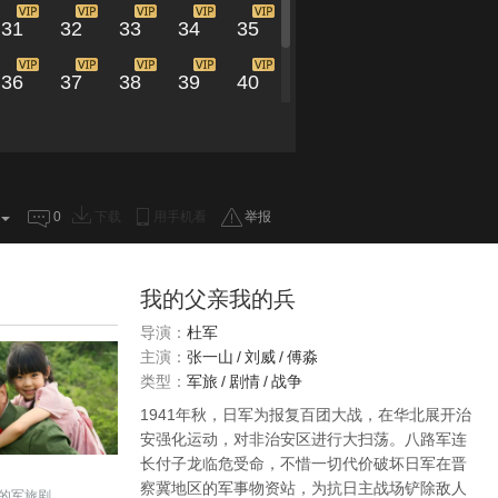
31
32
33
34
35
36
37
38
39
40
41
42
43
0
下载
用手机看
举报
我的父亲我的兵
导演：
杜军
主演：
张一山
/
刘威
/
傅淼
类型：
军旅
/
剧情
/
战争
1941年秋，日军为报复百团大战，在华北展开治
安强化运动，对非治安区进行大扫荡。八路军连
长付子龙临危受命，不惜一切代价破坏日军在晋
察冀地区的军事物资站，为抗日主战场铲除敌人
的军旅剧