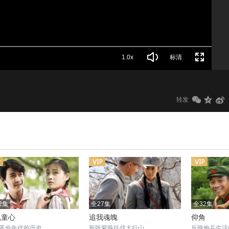
1.0x
标清
转发
2集
全27集
全32集
色童心
追我魂魄
仰角
革命年代的历史
新版紫薇抗战太行山
反映炮兵生活