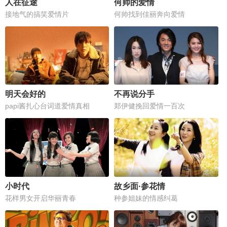
人在征途
何帅的爱情
接地气的搞笑爱情片
何帅找到佳丽奔向爱情
明天会好的
不再说分手
papi酱扎心台词道爱情真相
郑伊健挽回爱情一百次
小时代
故乡面·参花情
花样男女开启华丽青春
种参姐妹的情感纠葛