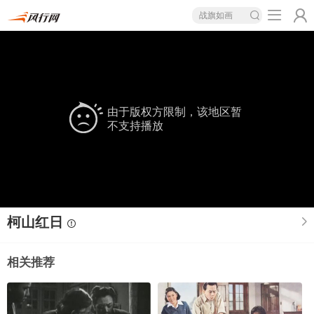
战旗如画
由于版权方限制，该地区暂
不支持播放
柯山红日
相关推荐