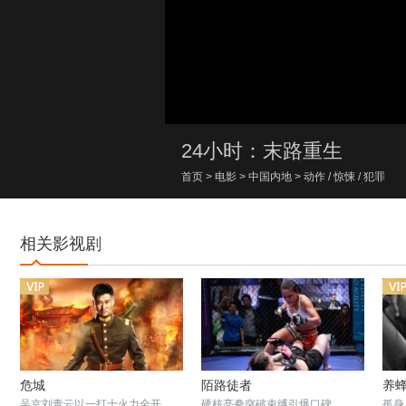
00:00/00:00
24小时：末路重生
首页
>
电影
>
中国内地
>
动作
/
惊悚
/
犯罪
相关影视剧
危城
陌路徒者
养
吴京刘青云以一打十火力全开
硬核亮拳突破束缚引爆口碑
孤身