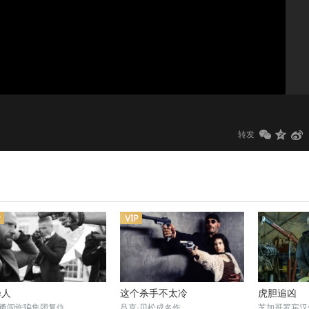
1.0x
标清
转发
蜂人
这个杀手不太冷
虎胆追凶
勇闯诈骗集团复仇
吕克·贝松成名作
芝加哥罗宾汉