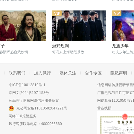
滴子
游戏规则
龙族少年
春演绎热血武侠情
何润东上海暗战杀敌
功夫少年进阶
联系我们
加入风行
媒体关注
合作专区
隐私声明
京ICP备10012819号-1
信息网络传播视听节目许
京网文[2024]3197-158号
广播电视节目许可证京字
药品医疗器械网络信息服务备案
网信算备11010507891
京公网安备11010502047221号
营业执照
网络110报警服务
风行客服联系电话：4000966660