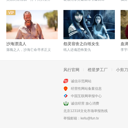
沙海漂流人
怨灵宿舍之白纸女生
血
落魄之人，沙海亡命寻求正义
纸人还魂恐怖复仇
李宇
风行官网
橙星梦工厂
小剪刀
诚信示范网站
经营性网站备案信息
急先锋
动物世界
中国互联网举报中心
成龙海陆空三栖作战打全球
绝境豪赌面前的人性丑恶
诚信经营 放心消费
北京12318文化市场举报热线
举报邮箱：
kefu@fun.tv