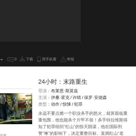
0
下载
用手机看
举报
24小时：末路重生
导演：
布莱恩·斯莫兹
主演：
伊桑·霍克
/
许晴
/
保罗·安德森
类型：
动作
/
惊悚
/
犯罪
永远不要点燃一个职业杀手的怒火，就算面临重
重包围，他也能杀个片甲不留！杀手特拉维斯得
知了犯罪组织“红山”的惊天阴谋，他在国际刑
警“琳”的影响下，决定重整目标、直捣红山“老
传奇