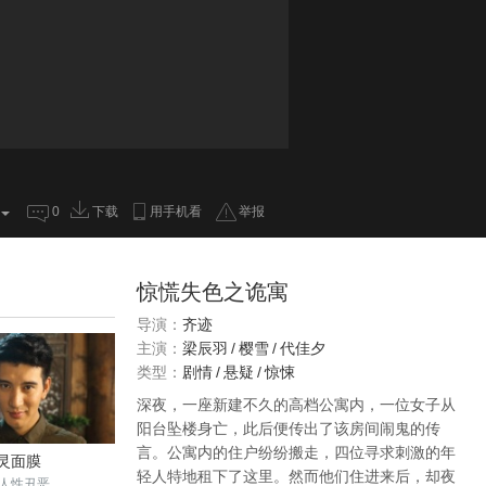
0
下载
用手机看
举报
惊慌失色之诡寓
导演：
齐迹
主演：
梁辰羽
/
樱雪
/
代佳夕
类型：
剧情
/
悬疑
/
惊悚
深夜，一座新建不久的高档公寓内，一位女子从
阳台坠楼身亡，此后便传出了该房间闹鬼的传
言。公寓内的住户纷纷搬走，四位寻求刺激的年
灵面膜
轻人特地租下了这里。然而他们住进来后，却夜
人性丑恶