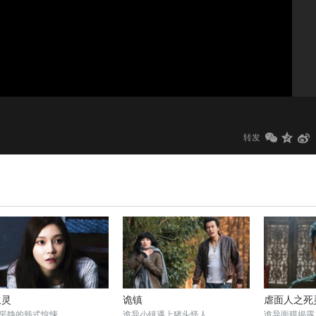
1.0x
标清
转发
生灵
诡镇
虐面人之死
平静的韩式惊悚
诡异小镇遇上猪头怪人
诡异面膜揭露