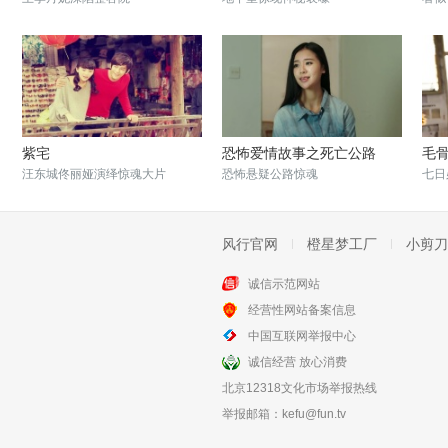
紫宅
恐怖爱情故事之死亡公路
毛
汪东城佟丽娅演绎惊魂大片
恐怖悬疑公路惊魂
七日
风行官网
橙星梦工厂
小剪刀
诚信示范网站
经营性网站备案信息
碟仙之毕业照
借眼
中国互联网举报中心
碟仙现世开启恐怖杀戮
薛佳凝陈浩民古宅惊魂
诚信经营 放心消费
北京12318文化市场举报热线
举报邮箱：
kefu@fun.tv