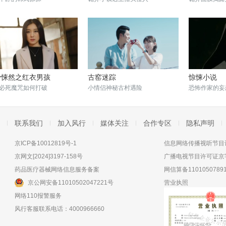
骨悚然之红衣男孩
古窑迷踪
惊悚小说
必死魔咒如何打破
小情侣神秘古村遇险
恐怖作家的妄
联系我们
加入风行
媒体关注
合作专区
隐私声明
京ICP备10012819号-1
信息网络传播视听节目许
京网文[2024]3197-158号
广播电视节目许可证京字
药品医疗器械网络信息服务备案
网信算备11010507891
京公网安备11010502047221号
营业执照
网络110报警服务
风行客服联系电话：4000966660