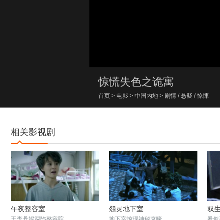
00:00/00:00
惊慌失色之诡寓
首页
>
电影
>
中国内地
>
剧情
/
悬疑
/
惊悚
相关影视剧
午夜整容室
怨灵地下室
双
王李丹妮深陷整容院
地下室惊现神秘哀嚎
看似