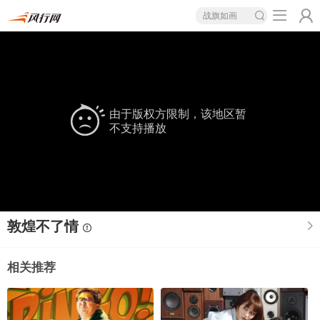
战旗如画
由于版权方限制，该地区暂
不支持播放
敦煌不了情
相关推荐