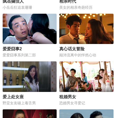
疯岳撬佳人
相亲时代
小岳岳狂追袁珊珊
美女的相亲奇葩经历
爱爱囧事2
真心话太冒险
爱爱囧事系列第二部
颠沛流离中的怦然心动
爱上处女座
租婚男女
野蛮女友碰上毒舌男
恐婚男女寻爱记