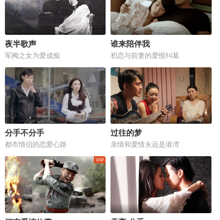
夜半歌声
谁来陪伴我
军阀之女为爱成痴
初恋与前妻的爱恨纠葛
分手不分手
过往的梦
都市情侣的恋爱心路
亲情和爱情永远是港湾