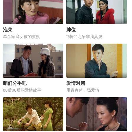
泡菜
帅位
单亲家庭女孩的救赎
“帅位”之争非我莫属
咱们分手吧
爱情对赌
80后90后的爱情故事
用青春赌一场爱情