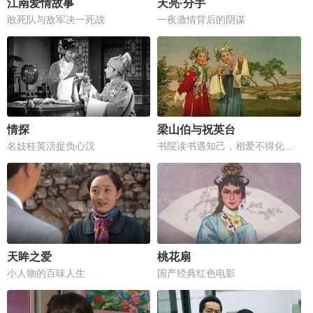
江南爱情故事
天亮·分手
敢死队与敌军决一死战
一夜激情背后的阴谋
情探
梁山伯与祝英台
名妓桂英活捉负心汉
书院读书遇知己，相爱不得化蝶归
天眸之爱
桃花扇
小人物的百味人生
国产经典红色电影