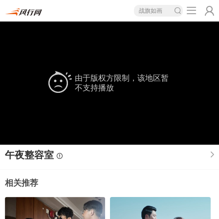
战旗如画
由于版权方限制，该地区暂
不支持播放
午夜整容室
相关推荐