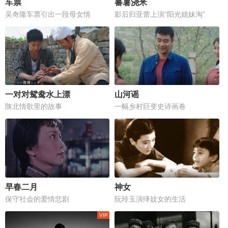
车票
蕃薯浇米
吴奇隆车票引出一段母女情
影后归亚蕾上演“阳光姐妹淘”
一对对鸳鸯水上漂
山河谣
陕北情歌里的故事
一幅乡村巨变史诗画卷
早春二月
神女
保守社会的爱情悲剧
阮玲玉演绎妓女的生活