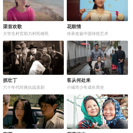
渠首欢歌
花鼓情
大学生村官助力村民移民
传承发扬中国传统艺术
抓壮丁
客从何处来
六十年代经典抗战喜剧
小城市少年成长简史