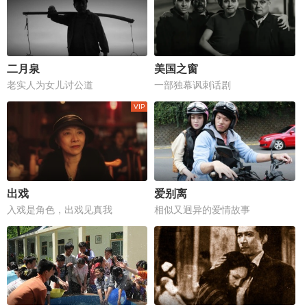
二月泉
美国之窗
老实人为女儿讨公道
一部独幕讽刺话剧
出戏
爱别离
入戏是角色，出戏见真我
相似又迥异的爱情故事