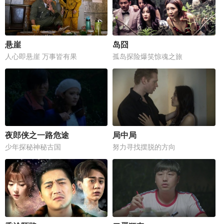
悬崖
岛囧
人心即悬崖 万事皆有果
孤岛探险爆笑惊魂之旅
夜郎侠之一路危途
局中局
少年探秘神秘古国
努力寻找摆脱的方向