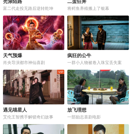
秃涂陌路
二蛋狂奔
富二代走投无路后逆转乾坤
将鳄鱼养殖搬上了银幕
天气预爆
疯狂的公牛
肖央导演都市神仙喜剧
一群小人物被卷入珠宝丢失案
遇见喵星人
放飞理想
艾伦王智携手解锁奇幻故事
一部励志喜剧电影