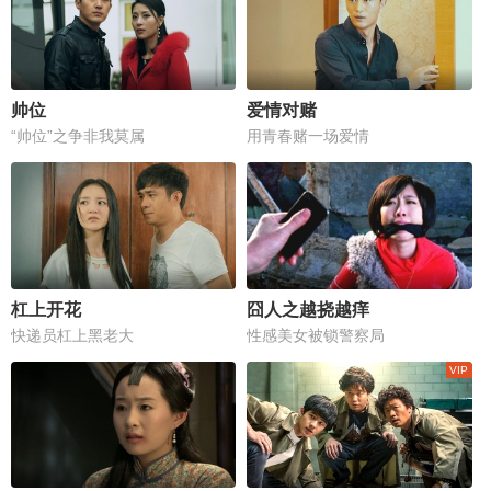
帅位
爱情对赌
“帅位”之争非我莫属
用青春赌一场爱情
杠上开花
囧人之越挠越痒
快递员杠上黑老大
性感美女被锁警察局