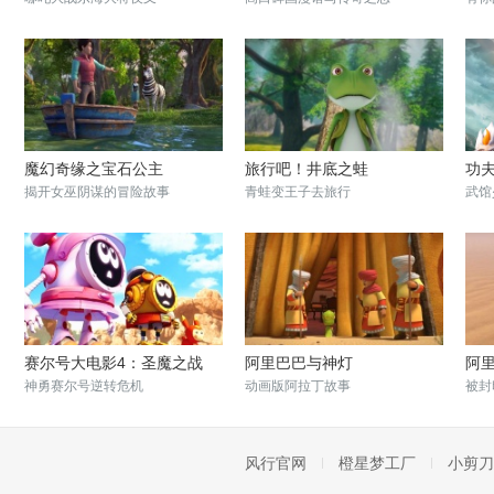
魔幻奇缘之宝石公主
旅行吧！井底之蛙
功
揭开女巫阴谋的冒险故事
青蛙变王子去旅行
武馆
赛尔号大电影4：圣魔之战
阿里巴巴与神灯
阿
神勇赛尔号逆转危机
动画版阿拉丁故事
被封
风行官网
橙星梦工厂
小剪刀