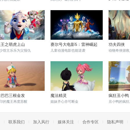
和大头儿子一
夫王之萌虎上山
赛尔号大电影5：雷神崛起
功夫四侠
少馆主乐乐为父报仇
儿童动漫电影也能逆袭
动物奇侠拯救
里巴巴三根金发
魔法精灵
疯狂丑小鸭
印的魔王再度苏醒
姐妹齐心亦可断金
丑小鸭的疯狂
联系我们
加入风行
媒体关注
合作专区
隐私声明