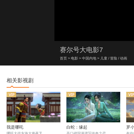
00:00/00:00
赛尔号大电影7
首页
>
电影
>
中国内地
>
儿童
/
冒险
/
动画
相关影视剧
我是哪吒
白蛇：缘起
罗
哪吒大战东海大将夜叉
高口碑国漫谱写传奇之恋
有你