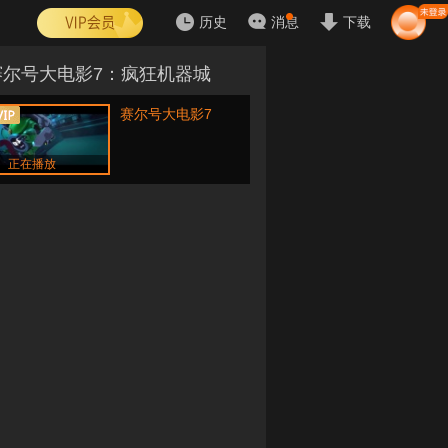
历史
消息
下载
赛尔号大电影7：疯狂机器城
赛尔号大电影7
正在播放