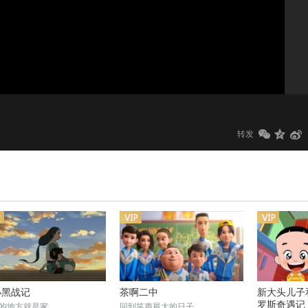
1.0x
标清
转发
小黑战记
茶啊二中
新大头儿子
罗斯奇遇记
的地方就是家
回到笑声最大的日子