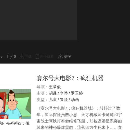
0
下载
用手机看
举报
赛尔号大电影7：疯狂机器
导演：
王章俊
主演：
胡谦
/
李晔
/
罗玉婷
类型：
儿童
/
冒险
/
动画
《赛尔号大电影7：疯狂机器城》：转眼过了数
年，星际探险员赛小息、天才机械师卡璐璐和宇
宙战士阿铁打奉命维修飞船，却被遥远星系突如
和小头爸爸3：俄
其来的神秘爆炸震散，流落四方生死未卜……赛