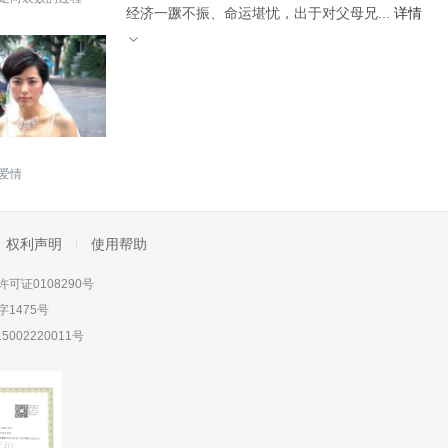
经济一蹶不振、命运堪忧，出于对父母兄...
详情
爱情
权利声明
使用帮助
可证0108290号
1475号
5002220011号