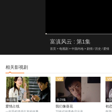
00:00/00:00
富滇风云 : 第1集
首页
>
电视剧
>
中国内地
>
剧情
/
历史
/
爱情
相关影视剧
全21集
全29集
全2
爱情占线
我们像葵花
初
一封手机情书引发的故事
70年代的青春启示录
探寻