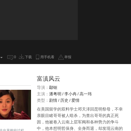
0
下载
用手机看
举报
富滇风云
导演：
鄢钷
主演：
潘粤明
/
李小冉
/
高一玮
类型：
剧情
/
历史
/
爱情
在美国留学的双料学士邓天泽回昆明祭母，不幸
亲眼目睹哥哥被人暗杀，为查出哥哥的真正死
因，他被卷入云南上层军阀和各种势力的争斗
中，他本想明哲保身、全身而退，却发现云南的
走向衰败的过程