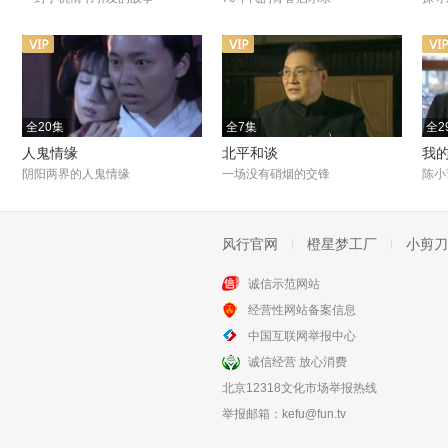
全20集
全7集
全2
人鬼情缘
北平和谈
我
阴阳两界的人鬼情缘
一场没有硝烟的交锋
陈小
风行官网
橙星梦工厂
小剪刀
诚信示范网站
全11集
全42集
经营性网站备案信息
相约
纸醉金迷
中国互联网举报中心
学生情侣为爱奔走天涯
陈好演绎战乱下的沉沦人生
诚信经营 放心消费
北京12318文化市场举报热线
举报邮箱：
kefu@fun.tv