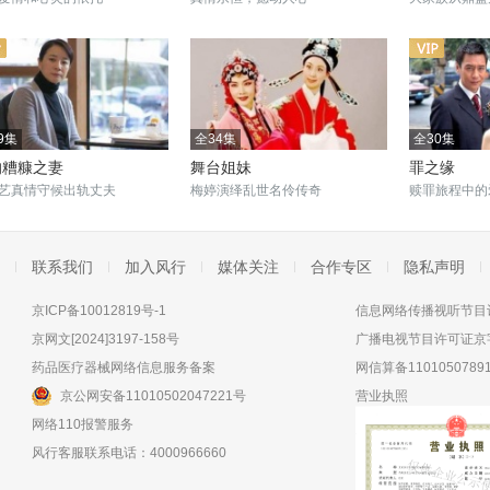
9集
全34集
全30集
的糟糠之妻
舞台姐妹
罪之缘
艺真情守候出轨丈夫
梅婷演绎乱世名伶传奇
赎罪旅程中的
联系我们
加入风行
媒体关注
合作专区
隐私声明
京ICP备10012819号-1
信息网络传播视听节目许
京网文[2024]3197-158号
广播电视节目许可证京字
药品医疗器械网络信息服务备案
网信算备11010507891
京公网安备11010502047221号
营业执照
网络110报警服务
风行客服联系电话：4000966660