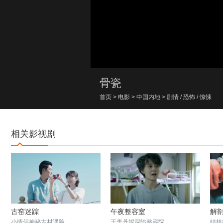
00:00/00:00
骨瓷
首页
>
电影
>
中国内地
>
剧情
/
恐怖
/
惊悚
相关影视剧
古窑迷踪
午夜整容室
解
小情侣神秘古村遇险
王李丹妮深陷整容院
结核