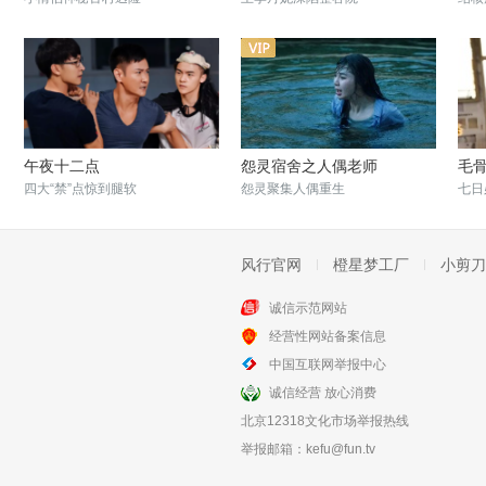
午夜十二点
怨灵宿舍之人偶老师
毛
四大“禁”点惊到腿软
怨灵聚集人偶重生
七日
风行官网
橙星梦工厂
小剪刀
诚信示范网站
经营性网站备案信息
惊悚小说
碟仙之毕业照
中国互联网举报中心
恐怖作家的妄想
碟仙现世开启恐怖杀戮
诚信经营 放心消费
北京12318文化市场举报热线
举报邮箱：
kefu@fun.tv