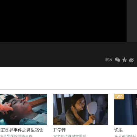
1.0x
标清
转发
剖室灵异事件之男生宿舍
开学悸
诡眼
病灵异医院恐怖事件
古老的传说时空重现
亲兄弟因钱反