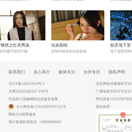
骨悚然之红衣男孩
玩命剧组
怨灵地下室
必死魔咒如何打破
恐怖到搞笑的玩命剧组
地下室惊现神
联系我们
加入风行
媒体关注
合作专区
隐私声明
京ICP备10012819号-1
信息网络传播视听节目许
京网文[2024]3197-158号
广播电视节目许可证京字
药品医疗器械网络信息服务备案
网信算备11010507891
京公网安备11010502047221号
营业执照
网络110报警服务
风行客服联系电话：4000966660