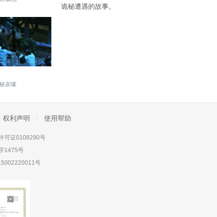
诡秘遭遇的故事。
秘哀嚎
权利声明
使用帮助
可证0108290号
1475号
5002220011号