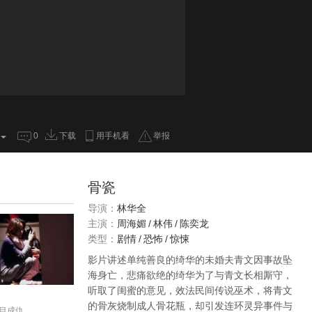
0
下载
用手机看
举报
骨瓷
导演：
林华全
主演：
周海媚
/
林伟
/
陈奕龙
类型：
剧情
/
恐怖
/
惊悚
影片讲述单纯善良的绮华的未婚夫青文因事故坠
海身亡，悲痛欲绝的绮华为了与青文长相厮守，
听取了闺蜜的意见，效法民间传说巫术，将青文
的骨灰烧制成人骨花瓶，却引发连环灵异事件与
目成仇