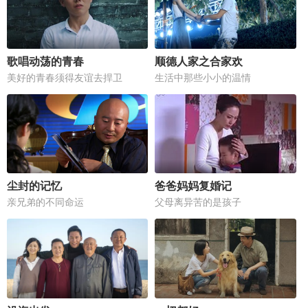
歌唱动荡的青春
顺德人家之合家欢
美好的青春须得友谊去捍卫
生活中那些小小的温情
尘封的记忆
爸爸妈妈复婚记
亲兄弟的不同命运
父母离异苦的是孩子