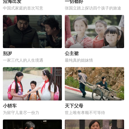
沿海出发
一切都好
中国式家庭的首次写意
张国立踏上探访四个孩子的旅途
别岁
公主裙
一家三代人的人生境遇
最纯真的姐妹情
小轿车
天下父母
为留守儿童尽一份力
世上唯有孝顺不可等待