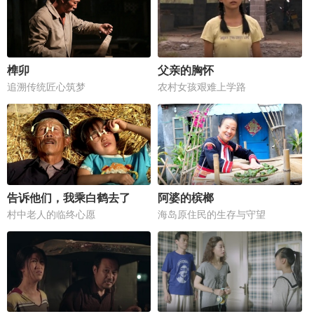
榫卯
父亲的胸怀
追溯传统匠心筑梦
农村女孩艰难上学路
告诉他们，我乘白鹤去了
阿婆的槟榔
村中老人的临终心愿
海岛原住民的生存与守望