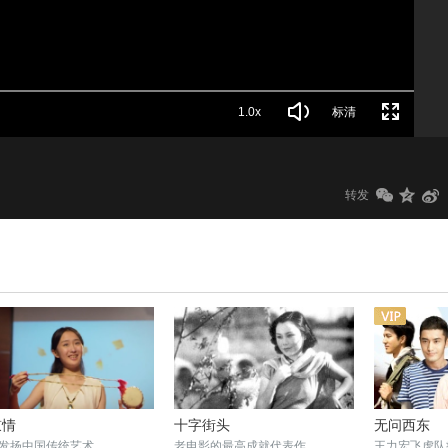
1.0x
标清
转发
鼓情
十字街头
无问西东
发扬中国传统艺术
老电影的最高成就代表作
王力宏飞虎队