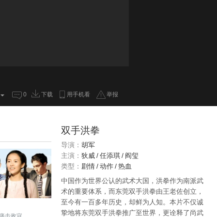
0
下载
用手机看
举报
双手洪拳
导演：
胡军
主演：
狄威
/
任添琪
/
阎玺
类型：
剧情
/
动作
/
热血
中国作为世界公认的武术大国，洪拳作为南派武
术的重要体系，而东莞双手洪拳由王老佐创立，
至今有一百多年历史，却鲜为人知。本片不仅诚
挚地将东莞双手洪拳推广至世界，更诠释了尚武
痛击敌寇