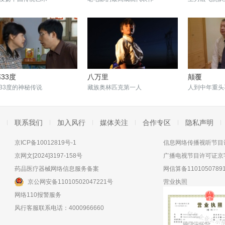
33度
八万里
颠覆
33度的神秘传说
藏族奥林匹克第一人
人到中年重头
联系我们
加入风行
媒体关注
合作专区
隐私声明
京ICP备10012819号-1
信息网络传播视听节目许
京网文[2024]3197-158号
广播电视节目许可证京字
药品医疗器械网络信息服务备案
网信算备11010507891
京公网安备11010502047221号
营业执照
网络110报警服务
风行客服联系电话：4000966660