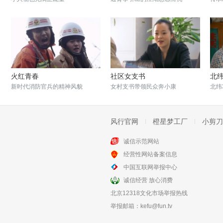
火红青春
社区女支书
北纬
新时代消防官兵的精神风貌
女村支书带领民众奔小康
北纬
风行官网
橙星梦工厂
小剪刀
诚信示范网站
经营性网站备案信息
大丑
春满人间
中国互联网举报中心
改革时期下的民艺变迁
全社会抢救钢铁战士
诚信经营 放心消费
北京12318文化市场举报热线
举报邮箱：
kefu@fun.tv