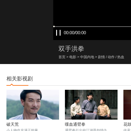
00:00/00:00
双手洪拳
首页
>
电影
>
中国内地
>
剧情
/
动作
/
热血
相关影视剧
破天荒
喋血通臂拳
花
小人物也充满正能量
通臂拳引出的江湖恩怨情仇
传承