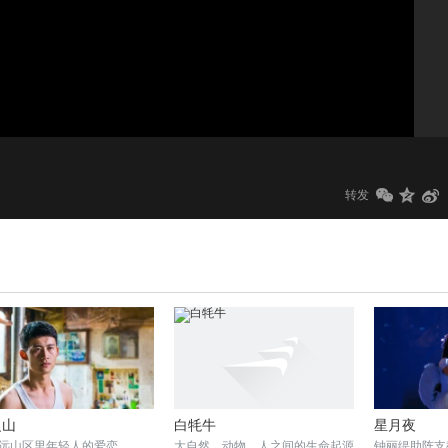
1.0x
标清
转发
之山
白牦牛
星月夜
远山区里年轻人的爱恋
大自然、动物、人之间的生命起源
钟丽缇助阵支