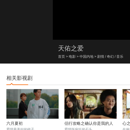
00:00/00:00
天佑之爱
首页
>
电影
>
中国内地
>
剧情
/
奇幻
/
音乐
相关影视剧
六月夏初
侣行攻略之确认你是我的人
心
爱情最美好的样子
爱情版疯狂的石头
在偏