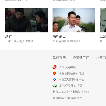
别岁
巅峰战士
三
一家三代人的人生境遇
户外运动极限巅峰战士
勇士
风行官网
橙星梦工厂
小剪刀
诚信示范网站
经营性网站备案信息
歌唱动荡的青春
守信少年
中国互联网举报中心
美好的青春须得友谊去捍卫
淳朴少年感化凶残劫匪
诚信经营 放心消费
北京12318文化市场举报热线
举报邮箱：
kefu@fun.tv