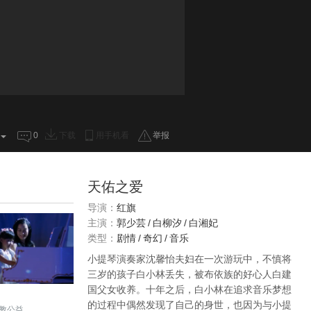
0
下载
用手机看
举报
天佑之爱
导演：
红旗
主演：
郭少芸
/
白柳汐
/
白湘妃
类型：
剧情
/
奇幻
/
音乐
小提琴演奏家沈馨怡夫妇在一次游玩中，不慎将
三岁的孩子白小林丢失，被布依族的好心人白建
国父女收养。十年之后，白小林在追求音乐梦想
的过程中偶然发现了自己的身世，也因为与小提
教公益