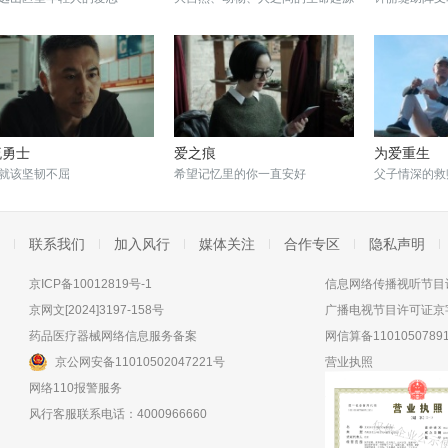
流勇士
爱之痕
为爱重生
就该坚韧不屈
希望记忆里的你一直安好
父子情深的救
联系我们
加入风行
媒体关注
合作专区
隐私声明
京ICP备10012819号-1
信息网络传播视听节目许
京网文[2024]3197-158号
广播电视节目许可证京字
药品医疗器械网络信息服务备案
网信算备11010507891
京公网安备11010502047221号
营业执照
网络110报警服务
风行客服联系电话：4000966660