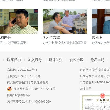
长相声哥
乡村不寂寞
蓝风衣
还在，就死磕到底吧
大学生村官带领村民走上致富道路
外国友人来华
联系我们
加入风行
媒体关注
合作专区
隐私声明
京ICP备10012819号-1
信息网络传播视听节目许
京网文[2024]3197-158号
广播电视节目许可证京字
药品医疗器械网络信息服务备案
网信算备11010507891
京公网安备11010502047221号
营业执照
网络110报警服务
风行客服联系电话：4000966660