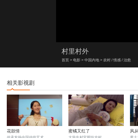
00:00/00:00
村里村外
首页
>
电影
>
中国内地
>
农村
/
情感
/
治愈
相关影视剧
花鼓情
蜜橘又红了
风
传承发扬中国传统艺术
大学生村官帮扶农村
黄土