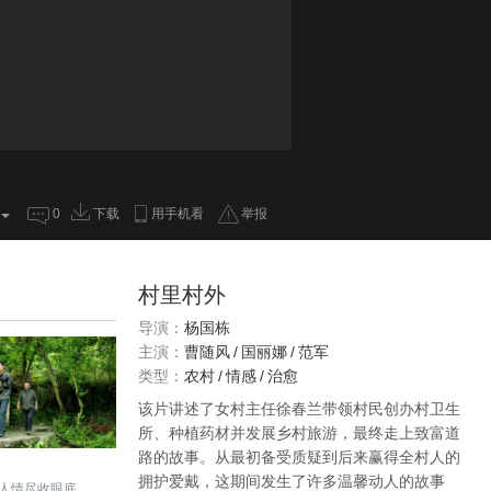
0
下载
用手机看
举报
村里村外
导演：
杨国栋
主演：
曹随风
/
国丽娜
/
范军
类型：
农村
/
情感
/
治愈
该片讲述了女村主任徐春兰带领村民创办村卫生
所、种植药材并发展乡村旅游，最终走上致富道
路的故事。从最初备受质疑到后来赢得全村人的
拥护爱戴，这期间发生了许多温馨动人的故事
人情尽收眼底