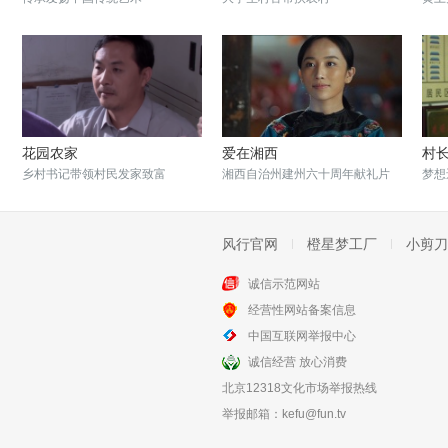
花园农家
爱在湘西
村
乡村书记带领村民发家致富
湘西自治州建州六十周年献礼片
梦想
风行官网
橙星梦工厂
小剪刀
诚信示范网站
经营性网站备案信息
留鸟天空
缘·梦
中国互联网举报中心
留守孩子的自强人生
勿忘初心终能圆梦
诚信经营 放心消费
北京12318文化市场举报热线
举报邮箱：
kefu@fun.tv