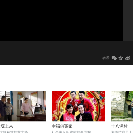
1.0x
标清
转发
从塬上来
幸福俏冤家
十八洞村
大塬精准扶贫之路
社会主义新农村的新面貌
湘西苗裔风土