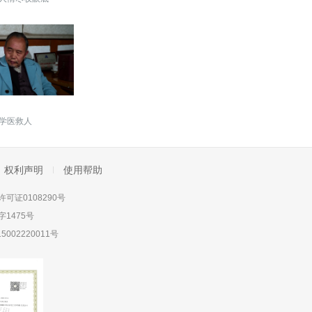
学医救人
权利声明
使用帮助
可证0108290号
1475号
5002220011号