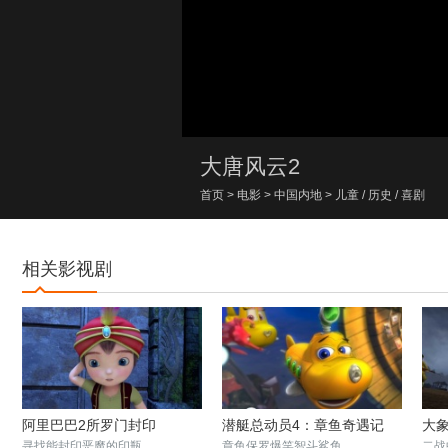
00:00/00:00
大唐风云2
首页
>
电影
>
中国内地
>
儿童
/
历史
/
喜剧
相关影视剧
阿里巴巴2所罗门封印
潜艇总动员4：章鱼奇遇记
大
寻找能封印恶魔的印瓶
章鱼保罗爆笑智斗鲨鱼
二战