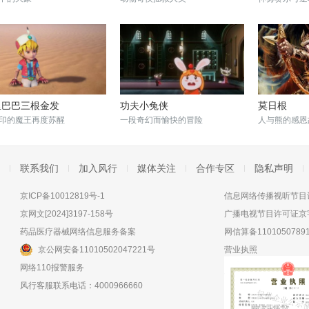
里巴巴三根金发
功夫小兔侠
莫日根
印的魔王再度苏醒
一段奇幻而愉快的冒险
人与熊的感恩
联系我们
加入风行
媒体关注
合作专区
隐私声明
京ICP备10012819号-1
信息网络传播视听节目许
京网文[2024]3197-158号
广播电视节目许可证京字
药品医疗器械网络信息服务备案
网信算备11010507891
京公网安备11010502047221号
营业执照
网络110报警服务
风行客服联系电话：4000966660