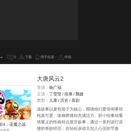
0
下载
用手机看
举报
大唐风云2
导演：
杨广福
主演：
丁莹莹
/
徐康
/
魏婕
类型：
儿童
/
历史
/
喜剧
该故事以麦包母子为核心，围绕他们爱管闲事却
纯真可爱、迷糊莽撞却充满活力、胆小怕事却重
情重义的性格特点展开叙事，通过一系列误打误
影4：圣魔之战
撞的奇妙经历，在轻松诙谐又扣人心弦的节奏
转危机