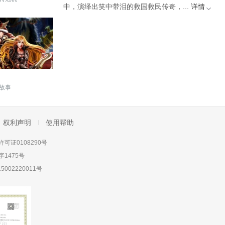
中，演绎出笑中带泪的救国救民传奇，...
详情
故事
权利声明
使用帮助
可证0108290号
1475号
5002220011号