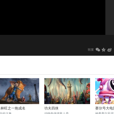
1.0x
标清
转发
象林旺之一炮成名
功夫四侠
赛尔号大电
中的大象
动物奇侠拯救人类
神勇赛尔号逆