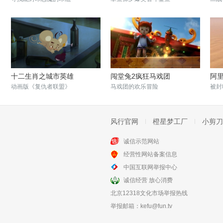
十二生肖之城市英雄
闯堂兔2疯狂马戏团
阿
动画版《复仇者联盟》
马戏团的欢乐冒险
被封
风行官网
橙星梦工厂
小剪刀
诚信示范网站
经营性网站备案信息
疯狂丑小鸭2靠谱英雄
疯狂丑小鸭
中国互联网举报中心
丑小鸭再次拯救鸟类王国
丑小鸭的疯狂历险记
诚信经营 放心消费
北京12318文化市场举报热线
举报邮箱：
kefu@fun.tv