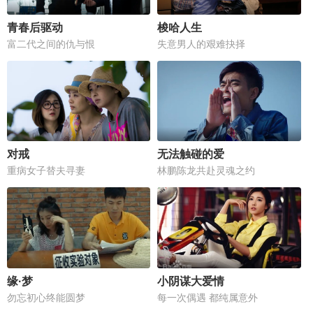
青春后驱动
梭哈人生
富二代之间的仇与恨
失意男人的艰难抉择
对戒
无法触碰的爱
重病女子替夫寻妻
林鹏陈龙共赴灵魂之约
缘·梦
小阴谋大爱情
勿忘初心终能圆梦
每一次偶遇 都纯属意外