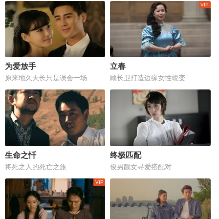
为爱放手
立春
原来地久天长只是误会一场
顾长卫打造边缘女性蜕变
生命之忏
终极匹配
将死之人的死亡之旅
俊男靓女寻爱搭配对