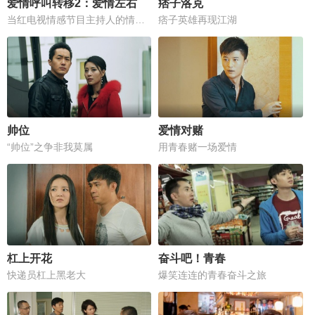
爱情呼叫转移2：爱情左右
痞子洛克
当红电视情感节目主持人的情感困惑
痞子英雄再现江湖
帅位
爱情对赌
“帅位”之争非我莫属
用青春赌一场爱情
杠上开花
奋斗吧！青春
快递员杠上黑老大
爆笑连连的青春奋斗之旅