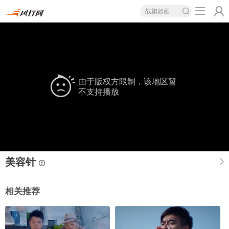
战旗如画
由于版权方限制，该地区暂
不支持播放
美容针
相关推荐