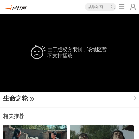
战旗如画
由于版权方限制，该地区暂
不支持播放
生命之轮
相关推荐