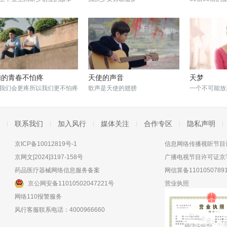
们的青春不怕疼
天使的声音
天梦
我们会更疼所以我们更不怕疼
歌声是天使的翅膀
一个不可能放
联系我们
加入风行
媒体关注
合作专区
隐私声明
京ICP备10012819号-1
信息网络传播视听节目许
京网文[2024]3197-158号
广播电视节目许可证京字
药品医疗器械网络信息服务备案
网信算备11010507891
京公网安备11010502047221号
营业执照
网络110报警服务
风行客服联系电话：4000966660