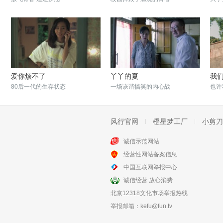
爱你烦不了
丫丫的夏
我
80后一代的生存状态
一场诙谐搞笑的内心战
也许
风行官网
橙星梦工厂
小剪刀
诚信示范网站
经营性网站备案信息
天渠
蕃薯浇米
中国互联网举报中心
新时期的愚公移山精神
影后归亚蕾上演“阳光姐妹淘”
诚信经营 放心消费
北京12318文化市场举报热线
举报邮箱：
kefu@fun.tv