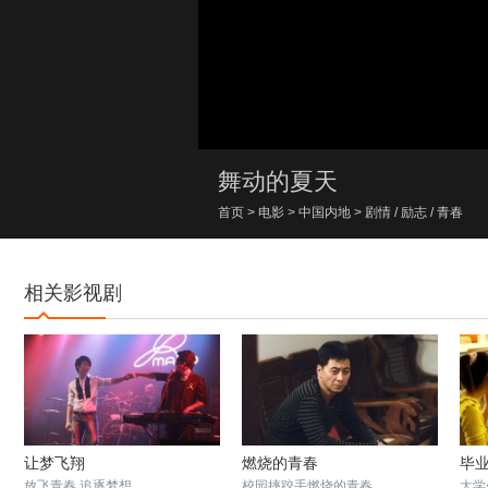
00:00/00:00
舞动的夏天
首页
>
电影
>
中国内地
>
剧情
/
励志
/
青春
相关影视剧
让梦飞翔
燃烧的青春
毕
放飞青春 追逐梦想
校园摔跤手燃烧的青春
大学