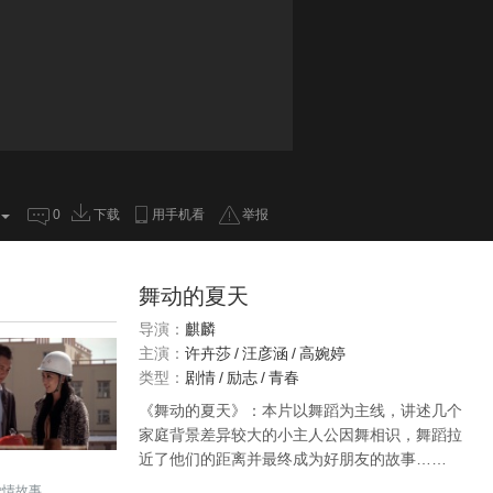
0
下载
用手机看
举报
舞动的夏天
导演：
麒麟
主演：
许卉莎
/
汪彦涵
/
高婉婷
类型：
剧情
/
励志
/
青春
《舞动的夏天》：本片以舞蹈为主线，讲述几个
家庭背景差异较大的小主人公因舞相识，舞蹈拉
近了他们的距离并最终成为好朋友的故事……
爱情故事