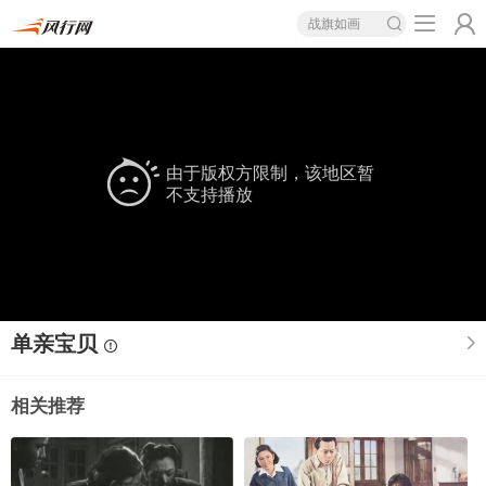
战旗如画
由于版权方限制，该地区暂
不支持播放
单亲宝贝
相关推荐