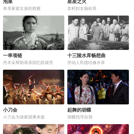
泡菜
星星之火
单亲家庭女孩的救赎
农村妇女杨桂英
一串项链
十三陵水库畅想曲
丹木朵帮助母亲回忆阶级苦
劳动人民团结修水库
小刀会
起舞的胡蝶
小刀会为保家国勇杀敌
胡蝶找寻自我