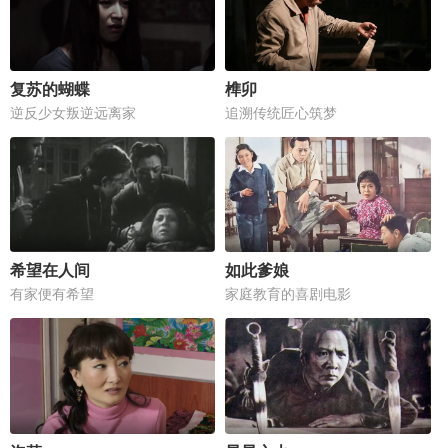
复苏的蝴蝶
榫卯
逆反少女叛逆远离家
追溯传统匠心筑梦
希望在人间
如此爹娘
有家便有希望
家庭教育的喜剧电影