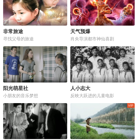
非常旅途
天气预爆
寻找父母的旅途
肖央导演都市神仙喜剧
阳光萌星社
人小志大
小朋友的音乐梦想
反映大跃进的儿童电影