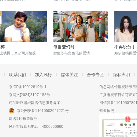
璃樽
每当变幻时
不再说分手
玻璃樽，牵起两岸情缘
卖鱼婆与卖鱼佬的爱情
郑伊健挽回爱
联系我们
加入风行
媒体关注
合作专区
隐私声明
京ICP备10012819号-1
信息网络传播视听节目许
京网文[2024]3197-158号
广播电视节目许可证京字
药品医疗器械网络信息服务备案
网信算备11010507891
京公网安备11010502047221号
营业执照
网络110报警服务
风行客服联系电话：4000966660