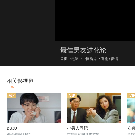
00:00/00:00
最佳男友进化论
首页
>
电影
>
中国香港
>
喜剧
/
爱情
相关影视剧
BB30
小男人周记
安
钟镇涛癫狂搞笑
女强男弱的真挚爱情
金城