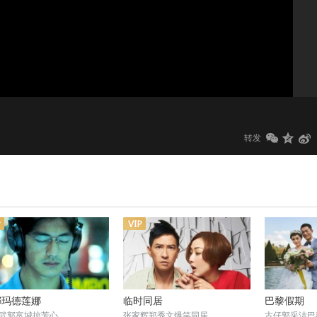
1.0x
标清
转发
娜玛德莲娜
临时同居
巴黎假期
武郭富城掠芳心
张家辉郑秀文爆笑同居
古仔郭采洁巴