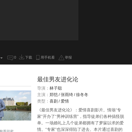
0
下载
用手机看
举报
最佳男友进化论
导演：
林子聪
主演：
郑恺
/
张雨绮
/
徐冬冬
类型：
喜剧
/
爱情
《最佳男友进化论》：爱情喜剧影片。情场“专
家”开办了“男神训练营”，指导徒弟们各种搞怪脱
单。一场婚礼上几个徒弟都拥有了梦寐以求的爱
情。“专家”也深深得陷了进去。本片通过喜剧的
黎秀甜蜜