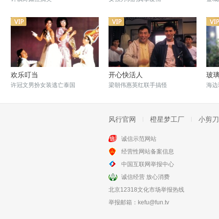
欢乐叮当
开心快活人
玻
许冠文男扮女装逃亡泰国
梁朝伟惠英红联手搞怪
海边
风行官网
橙星梦工厂
小剪刀
诚信示范网站
经营性网站备案信息
错在新宿
大丈夫日记
中国互联网举报中心
郑裕玲经典小男人系列
周润发享齐人之福
诚信经营 放心消费
北京12318文化市场举报热线
举报邮箱：
kefu@fun.tv