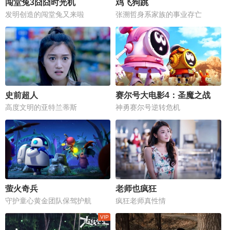
闯堂兔3囧囧时光机
鸡飞狗跳
发明创造的闯堂兔又来啦
张溯哲身系家族的事业存亡
史前超人
赛尔号大电影4：圣魔之战
高度文明的亚特兰蒂斯
神勇赛尔号逆转危机
萤火奇兵
老师也疯狂
守护童心黄金团队保驾护航
疯狂老师真性情