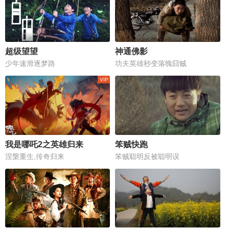
超级望望
神通佛影
少年速滑逐梦路
功夫英雄秒变落魄囧贼
我是哪吒2之英雄归来
笨贼快跑
涅槃重生,传奇归来
笨贼聪明反被聪明误