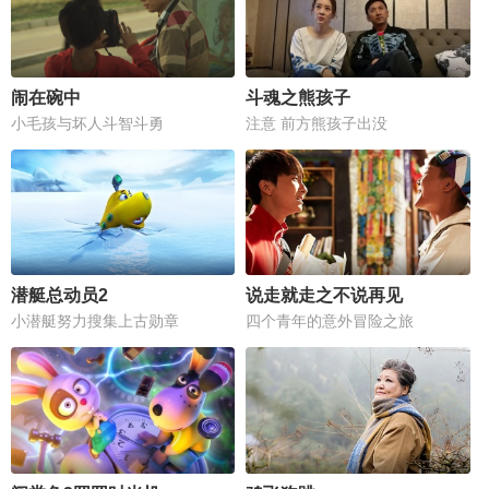
闹在碗中
斗魂之熊孩子
小毛孩与坏人斗智斗勇
注意 前方熊孩子出没
潜艇总动员2
说走就走之不说再见
小潜艇努力搜集上古勋章
四个青年的意外冒险之旅