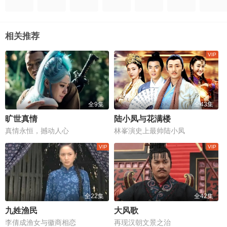
相关推荐
全9集
全43集
旷世真情
陆小凤与花满楼
真情永恒，撼动人心
林峯演史上最帅陆小凤
全22集
全42集
九姓渔民
大风歌
李倩成渔女与徽商相恋
再现汉朝文景之治