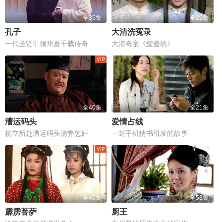
全35集
全25集
孔子
大清洗冤录
一代圣贤引领华夏千载传奇
大清奇案《鸳鸯绣》
全40集
全21集
漕运码头
爱情占线
杨立新赴漕运码头清弊惩奸
一封手机情书引发的故事
全40集
全53集
霹雳菩萨
厨王