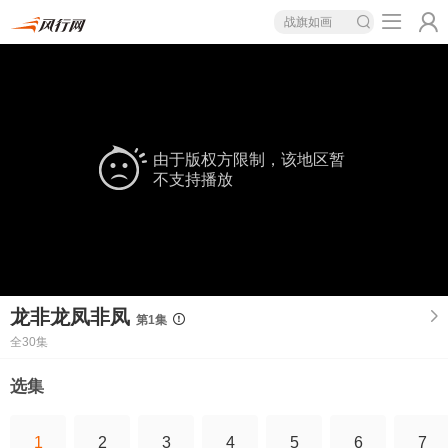
战旗如画
由于版权方限制，该地区暂
不支持播放
龙非龙凤非凤
第1集
全30集
选集
1
2
3
4
5
6
7