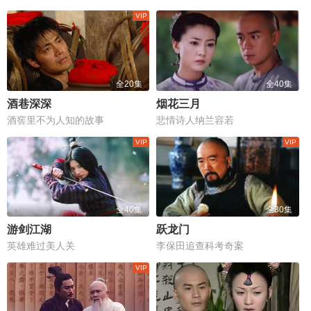
全20集
全40集
酒巷深深
烟花三月
酒窖里不为人知的故事
悲情诗人纳兰容若
全40集
全30集
游剑江湖
跃龙门
英雄难过美人关
李保田追查科考奇案