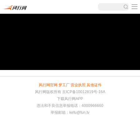
风行网官网
梦工厂
营业执照
其他证件
风行网版权所有
京ICP备10012819号-16A
下载风行网APP
违法和不良信息举报电话：4000966660
举报邮箱：
kefu@fun.tv