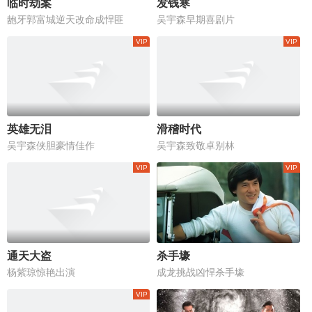
临时劫案
发钱寒
龅牙郭富城逆天改命成悍匪
吴宇森早期喜剧片
英雄无泪
滑稽时代
吴宇森侠胆豪情佳作
吴宇森致敬卓别林
通天大盗
杀手壕
杨紫琼惊艳出演
成龙挑战凶悍杀手壕