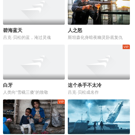
碧海蓝天
人之怒
吕克·贝松的蓝，淹过灵魂
斯坦森化身暗夜幽灵卧底复仇
白牙
这个杀手不太冷
人类向“雪橇三傻”的致敬
吕克·贝松成名作