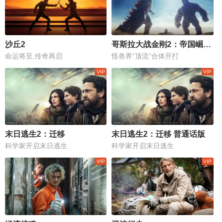
沙丘2
哥斯拉大战金刚2：帝国崛起 普通话版
命运将至,传奇再启
怪兽界“顶流”合体开打
末日逃生2：迁移
末日逃生2：迁移 普通话版
科学家开启末日逃生
科学家开启末日逃生