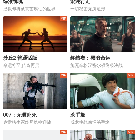
绿液惊魂
混沌行走
拯救即将被真菌腐蚀的世界
一切秘密无所遁形
沙丘2 普通话版
终结者：黑暗命运
命运将至,传奇再启
施瓦辛格汉密尔顿终极决战
007：无暇赴死
杀手壕
克雷格生死终局执枪迎战
成龙挑战凶悍杀手壕