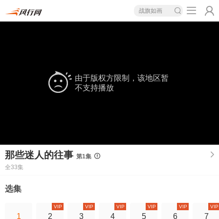
战旗如画
由于版权方限制，该地区暂
不支持播放
那些迷人的往事
第1集
全33集
选集
VIP
VIP
VIP
VIP
VIP
VIP
1
2
3
4
5
6
7