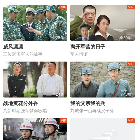
全25集
全30集
威风凛凛
离开军营的日子
三位退伍军人的故事
军人情谊
全24集
全43集
战地黄花分外香
我的父亲我的兵
为新时期强军梦而歌唱
刘威张一山再续父子缘