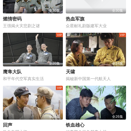
全30集
全30集
燃情密码
热血军旗
王强揭火灾悲剧之谜
众星献礼剧版建军大业
全20集
全24集
鹰隼大队
天啸
和平年代空军真实生活
揭秘新中国第一代航天人
全18集
全26集
回声
铁血雄心