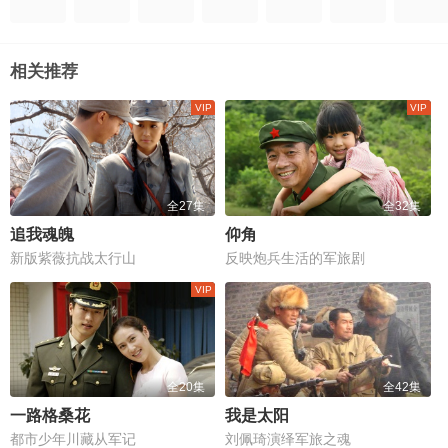
相关推荐
全27集
全32集
追我魂魄
仰角
新版紫薇抗战太行山
反映炮兵生活的军旅剧
全20集
全42集
一路格桑花
我是太阳
都市少年川藏从军记
刘佩琦演绎军旅之魂